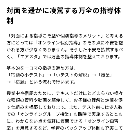
対面を遥かに凌駕する万全の指導体
制
「対面による指導こそ塾や個別指導のメリット」と考える
方にとっては「オンライン個別指導」のその点に不安を抱
かれる方が少なくありません。そうした不安を払拭するべ
く、「エアスタ」では万全の指導体制を整えております。
基本的な一コマの指導の進め方は、
「宿題の小テスト」→「小テストの解説」→「授業」
→「宿題」という流れで行います。
授業中や宿題のために、テキストだけにとどまらない様々
な種類の資料や動画を駆使して、お子様の理解と定着を促
す仕組みを構築しております。また、テスト前には少人数
での「オンライングループ授業」も臨時で実施するととも
に、わからない点を気軽に質問できる「オンライン自習
室」を用意するなど、学習のバックアップ体制も充実して