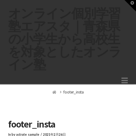
T
t
オンライン個別学習
W
塾エアスタ｜青森県
の小学生から高校生
を対象としたオンラ
イン塾
Na
Home
footer_insta
footer_insta
In by actrate_sample
2021年2月26日